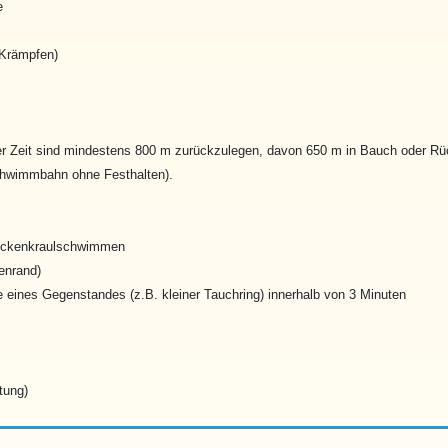
e
 Krämpfen)
 Zeit sind mindestens 800 m zurückzulegen, davon 650 m in Bauch oder Rüc
chwimmbahn ohne Festhalten).
Rückenkraulschwimmen
enrand)
e eines Gegenstandes (z.B. kleiner Tauchring) innerhalb von 3 Minuten
tung)